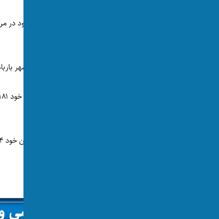
هند شکست خورد.
بازی این دو تیم امشب(پنج‌شنبه، ۳۱ جوزا) در شهر باربادوس ویست اندیز برگزار شد.
کرد.
باخت.