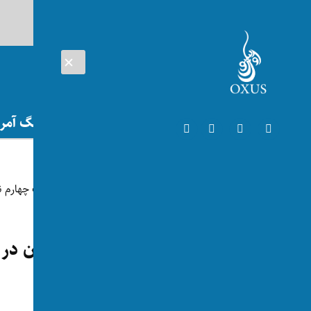
AUG 07, 2026
افغانستان
اتریش
تلویزیون
جنگ آمریک
ورزش
جام جهانی کریکت؛ افغانستان در
خورد
توسط:
اکسوس
📅 2024-06-21
👁 92 بازدید