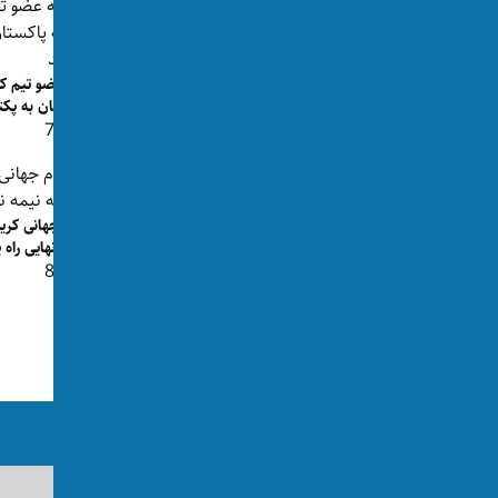
زنی که در کنار راشد خان دیده شد همسر
چندم اوست؟
سه عضو تیم کر
👁 89
پاکستان به پک
👁 72
جام جهانی کری
نیمه نهایی راه 
جام جهانی کریکت؛ افغانستان با شکست
👁 88
از افریقای جنوبی از راه‌ی...
👁 107
ما را در رسانه‌های اجتماعی دنبال کنید