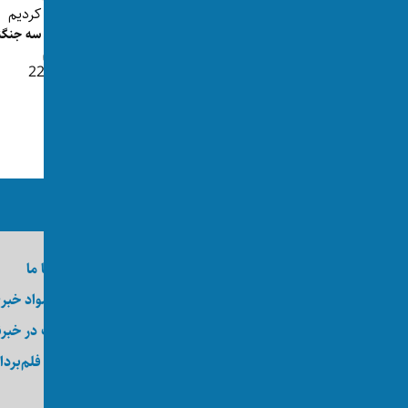
کردیم
رییس شورای علمای جبهه مقاومت:
👁 225
معاون سفارت ایران حق تعیین تکل...
👁 251
ما را در رسانه‌های اجتماعی دنبال کنید
درباره اکسوس
تماس با ما
وظایف
ارسال مواد خبر
کارآموزی
عضویت در خبرن
کارگاه
خدمات فلم‌بردا
عکاسی
انجمن اکسوس