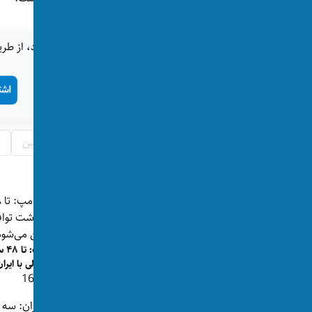
اگر این خبر برای شما جالب بود، از طری
تگ‌ها:
اسماعیل هنیه
ایران
فلسطین
پست‌های مرتبط
مسیر جدید کشتیرانی در تنگه هرمز؛ آیا
ترا
توافق ایران و عمان به ت...
احتمالی با ایرا
👁 167
👁 198