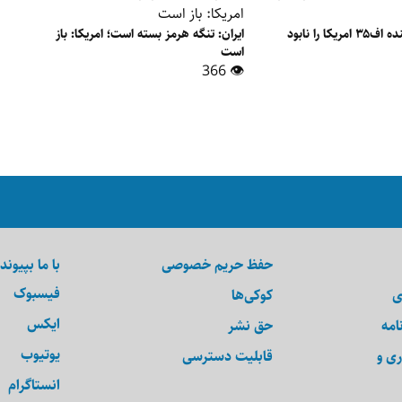
ایران: سه جنگنده اف۳۵ امریکا را نابود
ایران: تنگه هرمز بسته است؛ امریکا: باز
است
👁 366
حفظ حریم خصوصی
با ما بپیوند
فیسبوک
ی
کوکی‌ها
ایکس
امه
حق نشر
یوتیوب
ری و
قابلیت دسترسی
انستاگرام