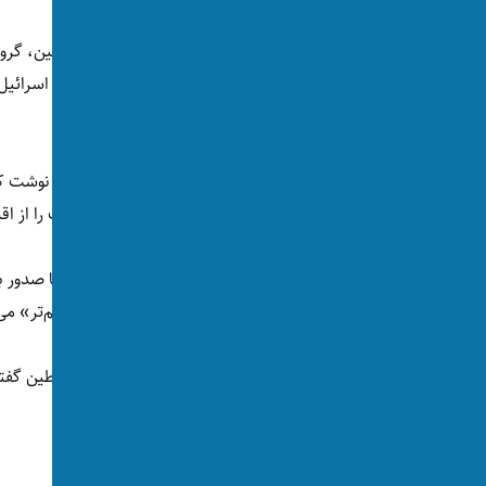
دولت ایران، ریاست تشکیلات خودگردان فلسطین، گروه 
دانسته و به گرفتن انتقام او تهدید کرده‌اند، اما اسرائ
هرگونه حمله به تلاویو دفاع خواهد کرد.
مسعود پزشکیان، رییس جمهور ایران در ایکس نوشت که
افتخار و شرف خود دفاع، و اشغالگران تروریست را از اق
ناصر کنعانی، سخنگوی وزارت خارجه ایران نیز با صدور
بلکه مرگ او پیوند ایران و فلسطین را «مستحکم‌تر» می‌
محمود عباس، رییس تشکیلات خودگردان فلسطین گفته اس
اسرائیلی بایستند.»