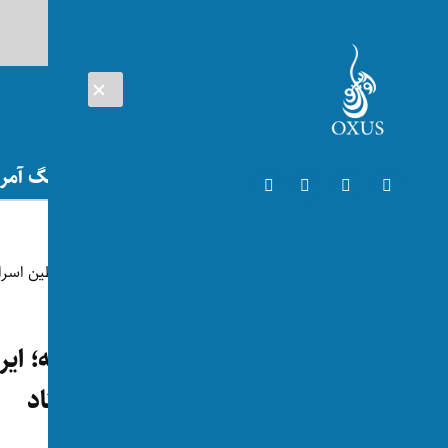
AUG 07, 2026
افغانستان
اتریش
تلویزیون
جنگ آمریک
جهان
واکنش‌ها به کشته شدن هنیه؛ ایرا
امریکا به دفاع از تل‌آویو ایستاد
توسط:
اکسوس
📅 2024-07-31
👁 73 بازدید