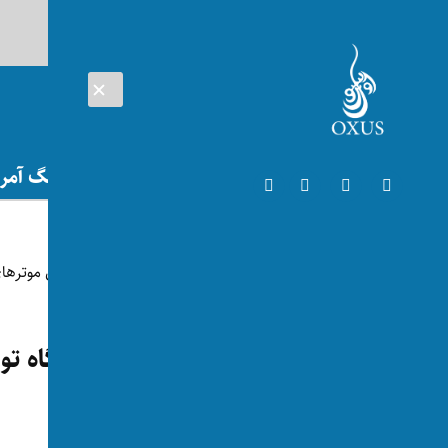
AUG 07, 2026
افغانستان
اتریش
تلویزیون
جنگ آمریک
افغانستان
با گذشت چهار روز هنوز گذرگاه تو
مسدود است
توسط:
اکسوس
📅 2024-08-05
👁 77 بازدید