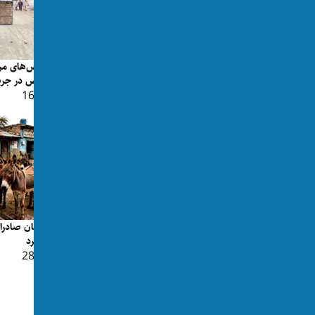
خلیل‌زاد: وضعیت پاکستان پس از
بازداشت عمران خان، بدتر شده اس...
معترض در جریا
👁 163
👁 189
پاکستان: طالبان همچنان منشأ یکی از
پاکستان صادرا
بزرگ‌ترین تهدیدهای امنیتی...
آغاز کرد
👁 288
👁 169