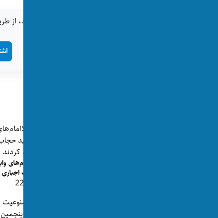
اگر این خبر برای شما جالب بود، از طری
تگ‌ها:
بلخ
پست‌های مرتبط
یک زن و شوهر در بلخ مقابل کودک سر
بریده شدند
ملاامام‌های وا
👁 696
حجاب اجباری زن
👁 223