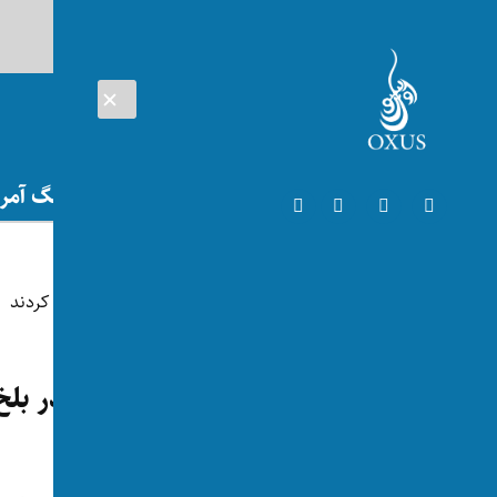
AUG 07, 2026
افغانستان
اتریش
تلویزیون
جنگ آمریک
افغانستان
طالبان شهرک خالد بن ولید در بلخ
توسط:
اکسوس
📅 2024-09-18
👁 75 بازدید