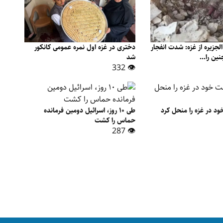
الجزیره از غزه: شدت انفجار
دختری در غزه اول نمره عمومی کانکور
ین را...
شد
👁 332
 در غزه را منحل کرد
طی ۱۰ روز، اسرائيل دومین فرمانده
حماس را کشت
👁 287