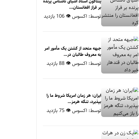
پنتاگون اسناد اشیای ناشناس پرنده
بر فراز افغانستان...
توسط:
اکسوس
👁 106 بازدید
جبهه متحد از کشتن یک مأمور امر
به معروف طالبان در...
توسط:
اکسوس
👁 88 بازدید
ایران: هر زمان امریکا شروط ما را
بپذیرد، تنگه هرمز...
توسط:
اکسوس
👁 75 بازدید