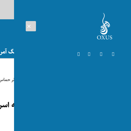
AUG 08, 2026
افغانستان
اتریش
تلویزیون
جنگ آمریک
جهان
برای نخستین بار پس از حمله اسرا
الحیه را منتشر کرد
توسط:
اکسوس
📅 2025-10-05
👁 76 بازدید