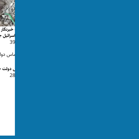
هر روز یک کودک؛ ۳۰۰ کودک در ۳۰۰ روز
روایت خبرنگار 
پس از آتش‌بس غزه کشته شد...
بمب اسرائيل جن
👁 399
👁 167
حماس دولت خود
👁 283
وزیر امنیت اسرائيل: غزه از آن ماست
👁 224