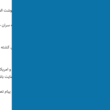
تا هنوز جزئیات دقیقی از نتیجه این حمله و سرنوشت ال
اسرائیل نهم سپتامبر به گمان اینکه محل جلسه سران ح
الحیه را از بین ببرد.
اما در نتیجه شش نفر به شمول یک مقام قطری کشته و
قربانیان نبود.
اسرائيل به صورت رسمی از قطر عذرخواهی کرد و امریکا 
قرار گرفتن خاک قطر، امریکا ملزم به دفاع و حمایت با
حدود یک ماه پس از آن حادثه، حماس در حالی پیام تصویر
طرح صلح ترامپ برای غزه موافقت کرده است.