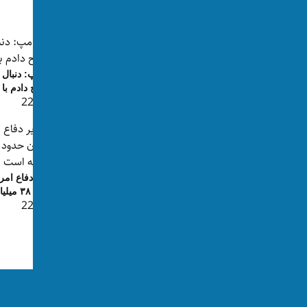
پست‌های مرتبط
ایران: ادامه‌ی محاصره دریایی امریکا
ترامپ: دنبال
قابل تحمل نیست
ترجیح دادم با 
👁 226
👁 95
ایران: سه جنگنده اف۳۵ امریکا را
نابود کردیم
وزیر دفاع امری
👁 225
حدود ۳۸ میلیارد دالر ه...
👁 227
ما را در رسانه‌های اجتماعی دنبال کنید