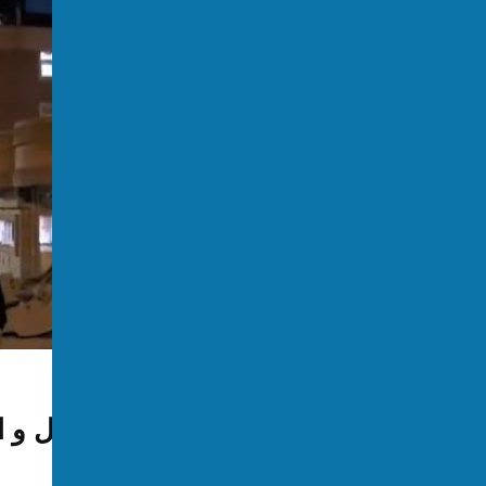
جهان
نظام پزشکی ایران: اسرائيل و امریکا به ۱۰ شفاخانه 
توسط:
اکسوس
📅 2026-03-03
👁 130 بازدید