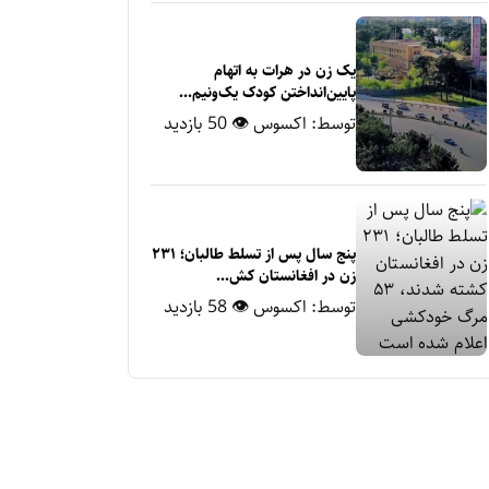
یک زن در هرات به اتهام
پایین‌انداختن کودک یک‌ونیم‌...
توسط:
اکسوس
👁 50 بازدید
پنج سال پس از تسلط طالبان؛ ۲۳۱
زن در افغانستان کش...
توسط:
اکسوس
👁 58 بازدید