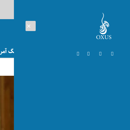
AUG 08, 2026
افغانستان
اتریش
تلویزیون
جنگ آمریک