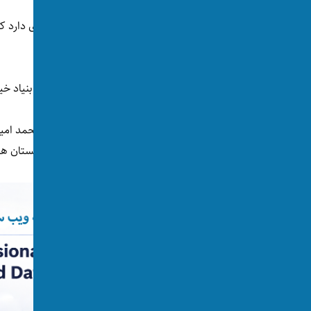
فیاض اکنون در افغانستان و عراق مقلدین زیادی دارد که
می‌کنند.
دفتر آقای فیاض ده‌ها مدرسه علوم دینی و یک بنیاد خیر
محمداسحاق فیاض، قربان‌علی محقق کابلی، محمد امین
لعل، معدود عالمان دینی هزاره از شیعیان افغانستان هس