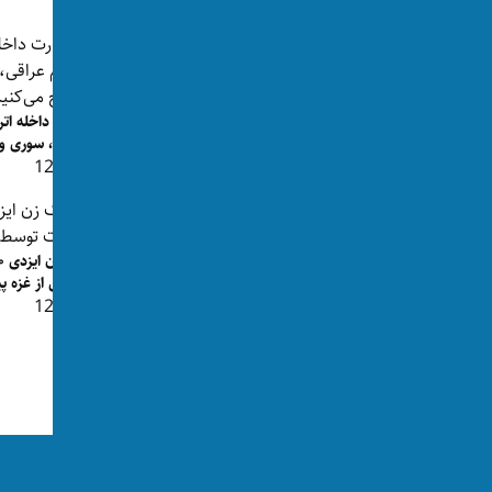
بزرگترین عملیات ضدفساد در عراق؛ ۴۷
وزارت داخله ا
مقام ارشد، نماینده مجلس و...
عراقی، سوری و ا
👁 125
👁 290
داعش از غزه پ
ارتش امریکا از بازداشت همسر ابوخدیجه،
👁 124
فرد شماره دو داعش خبر...
👁 130
ما را در رسانه‌های اجتماعی دنبال کنید