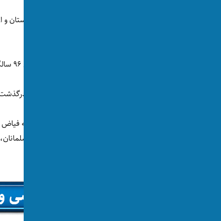
آیت‌الله محمداسحاق فیاض، مجتهد اهل افغانستان و ا
سه روز در این کشور «عزای عمومی» اعلام کرد
آیت‌الله فیاض امروز (پنج‌شنبه، ۱۴ جوزا) در سن ۹۶ سالگی در اثر بیماری و کهولت سن
علی فالح الزیدی، نخست‌وزیر عراق به‌مناسبت درگذشت 
نخست‌وزیر عراق در
بیانیه‌ای
، درگذشت آیت‌الله فیاض ر
تلاش‌های او را در راستای ایجاد وحدت میان مسلمانا