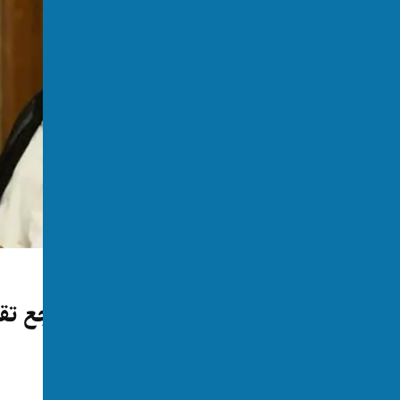
افغانستان
درگذشت آیت‌الله فیاض، مرجع تقل
اعلام کرد
توسط:
اکسوس
📅 2026-06-04
👁 272 بازدید