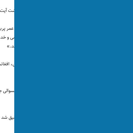
مسعود پزشکیان، رییس‌ جمهور ایران نیز درگذشت آیت‌
پزشکیان در پیامی
گفته
است: «این عالم ربانی عمر پربر
تدریس و تحقیق در عالی‌ترین سطوح علوم اسلامی و خدم
ماندگاری برای حوزه‌های علمیه و جهان تشیع شد.»
شماری از سیاستمداران و رهبران احزاب سیاسی، افغانستا
هنوز ابراز نظر نکرده‌اند.
فیاض در سال ۱۳۰۹ خورشیدی در قریه صوبه
تحصیل علوم دینی به عراق سفر کرد.
او در شهر نجف مصروف تحصیل، تدریس و تحقیق شد و پس
افغانستان بود که به درجه «اجتهاد» رسید.