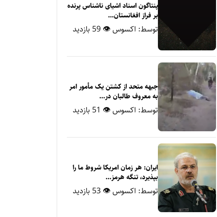
پنتاگون اسناد اشیای ناشناس پرنده
بر فراز افغانستان...
توسط:
اکسوس
👁 59 بازدید
جبهه متحد از کشتن یک مأمور امر
به معروف طالبان در...
توسط:
اکسوس
👁 51 بازدید
ایران: هر زمان امریکا شروط ما را
بپذیرد، تنگه هرمز...
توسط:
اکسوس
👁 53 بازدید