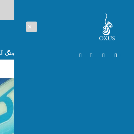
AUG 07, 2026
افغانستان
اتریش
تلویزیون
جنگ آم