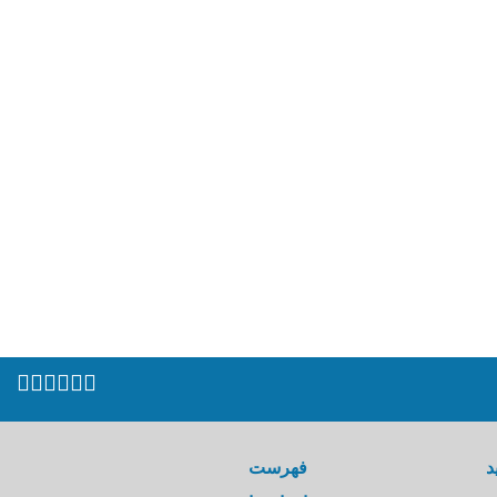
د
فهرست