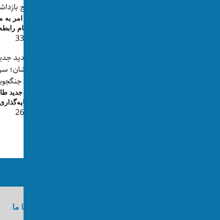
ارتش پاکستان: عاملان اکثریت حملات
مقام امر به 
انتحاری امسال در پاکستان ا...
به اتهام رابط
👁 332
👁 179
طالبان: دو تن در پیوند به قتل رییس
تهدید جدید طا
اطلاعات و فرهنگ بدخشان با...
سرمایه‌گذاری 
👁 265
👁 220
ما را در رسانه‌های اجتماعی دنبال کنید
درباره اکسوس
تماس با ما