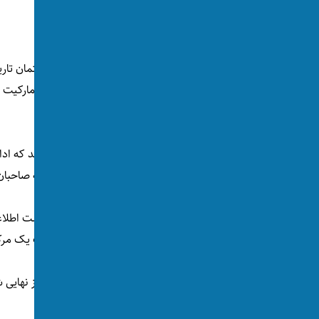
کرد
توسط:
اکسوس
📅 2026-07-02
👁 238 بازدید
منابع مردمی در بلخ می‌گویند گروه طالبان ساختمان تا
مزارشریف، در شمال کشور را برای ساخت یک مارکیت تجا
فرهنگی در این ولایت بشر روبه‌رو شده است.
منابع روز پنج‌شنبه، ۱۱ سرطان، به اکسو
بیش از ۲۰ دکان مجاور آن را نیز ویران کرده و به صاحبان دکان‌ها تنها یک روز فرصت داده بود تا اموال خود را تخلیه کنند.
به گفته منابع، این ساحه پیش‌تر در اختیار ریاست اطلا
طالبان، تصمیم برای تخریب آن به‌منظور ساخت یک مرک
منابع همچنین می‌گویند عملیات تخریب پیش از نهایی ش