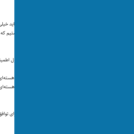
توافق «بسیار نزدیک» هستند.
او می‌گوید: «یک چند نکته مد نظر داریم که شاید خیلی 
نخواهند ساخت. یک بند در متن پیشنهادی داشتیم که 
من.»
رییس‌ جمهور امریکا دلیل نارضایتی خود را حصول اطمینان
ترامپ گفته است: «من گفتم، اگر آن‌ها [بمب هسته‌ای] ن
باید لحاظ کنیم. هر چند این کار ساختن [سلاح هسته‌ای
باشند.»
این در حالی است که مذاکرات ایران و امریکا برای توا
است.