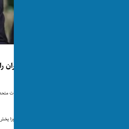
جنگ آمریکا و اسرائیل با ایران
ترامپ: اورانیوم غنی‌شده‌ی ایران را 
توسط:
اکسوس
📅 2026-06-07
👁 237 بازدید
دونالد ترامپ، رییس جمهور امریکا می‌گوید ایالات متحده ذ
کشور می‌گیرد.
او در
مصاحبه
با ان‌بی‌سی که روز یکشنبه، ۱۷ جوزا پخش شد، بار دیگر به ایران هشدار نظامی صادر کرد.