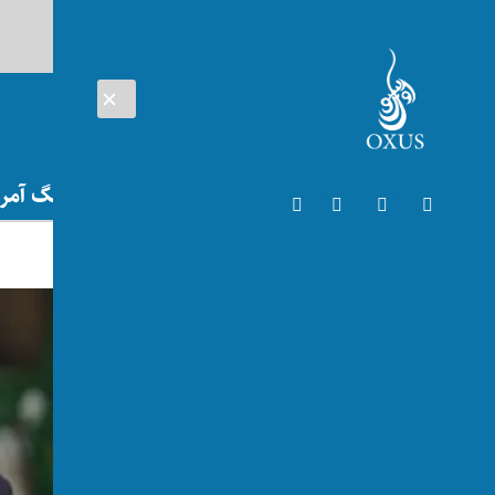
AUG 07, 2026
افغانستان
اتریش
تلویزیون
جنگ آمریک