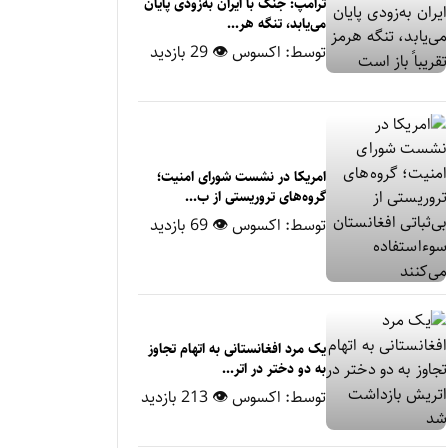
ترامپ: جنگ با ایران به‌زودی پایان
می‌یابد، تنگه هر...
توسط:
اکسوس
👁 29 بازدید
امریکا در نشست شورای امنیت؛
گروه‌های تروریستی از ب...
توسط:
اکسوس
👁 69 بازدید
یک مرد افغانستانی به اتهام تجاوز
به دو دختر در اتر...
توسط:
اکسوس
👁 213 بازدید