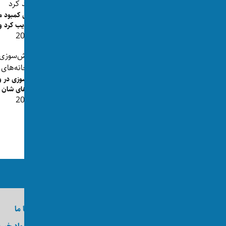
پیروزی در انتخابات مقدماتی سنا؛ آیا
عبدل السید نخستین سناتور...
افشای کمبود م
👁 191
را تکذیب کرد و 
👁 202
خانه‌های شان ر
ترامپ: تا ۴۸ ساعت آینده سرنوشت توافق
👁 209
احتمالی با ایران روشن م...
👁 165
ما را در رسانه‌های اجتماعی دنبال کنید
درباره اکسوس
تماس با ما