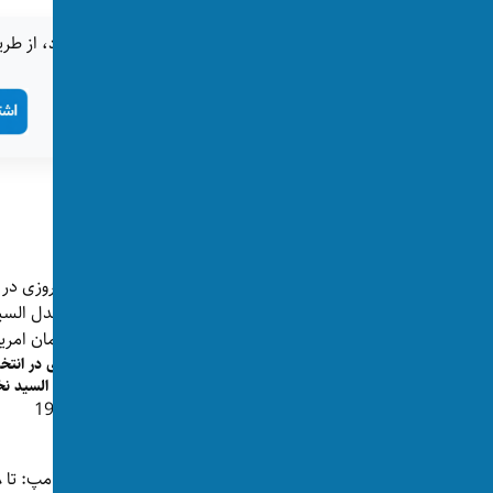
اگر این خبر برای شما جالب بود، از طری
تگ‌ها:
امریکا
پست‌های مرتبط
اسلام‌هراسی در امریکا؛ مردی در ارتباط با
پیروزی در انتخا
آتش‌زدن یک مسجد به‌...
عبدل السید نخ
👁 198
👁 107