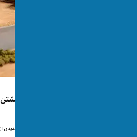
جهان
سیا جزئیات تازه از عملیات کشتن ا
توسط:
اکسوس
📅 2026-05-02
👁 409 بازدید
سازمان اطلاعات مرکزی امریکا (سیا) جزییات جدیدی از 