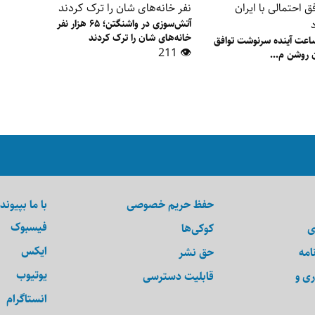
آتش‌سوزی در واشنگتن؛ ۶۵ هزار نفر
خانه‌های شان را ترک کردند
مپ: تا ۴۸ ساعت آینده سرنوشت توافق
👁 211
ن روشن م...
حفظ حریم خصوصی
با ما بپیوند
فیسبوک
ی
کوکی‌ها
ایکس
امه
حق نشر
یوتیوب
ری و
قابلیت دسترسی
انستاگرام