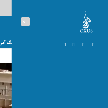
AUG 07, 2026
افغانستان
اتریش
تلویزیون
جنگ آمریک