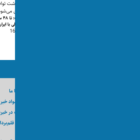
مسیر جدید کشتیرانی در تنگه هرمز؛ آیا
ترا
توافق ایران و عمان به ت...
احتمالی با ایرا
👁 167
👁 198
ما را در رسانه‌های اجتماعی دنبال کنید
درباره اکسوس
تماس با ما
وظایف
ارسال مواد خبر
کارآموزی
عضویت در خبرن
کارگاه
خدمات فلم‌بردا
عکاسی
انجمن اکسوس