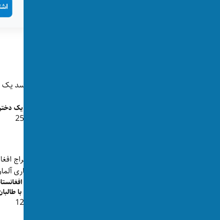
تگ‌ها:
آلمان
زن‌کشی
پست‌های مرتبط
جسد یک دختر د
👁 255
حمله با موتر با فریاد الله اکبر؛ مرد
افغانستانی در آلمان به...
👁 205
اخراج افغانستا
آلمان با طالبان
حمله با موتر در آلمان؛ دادستانی برای
👁 128
متهم افغانستانی حبس ابد...
👁 246