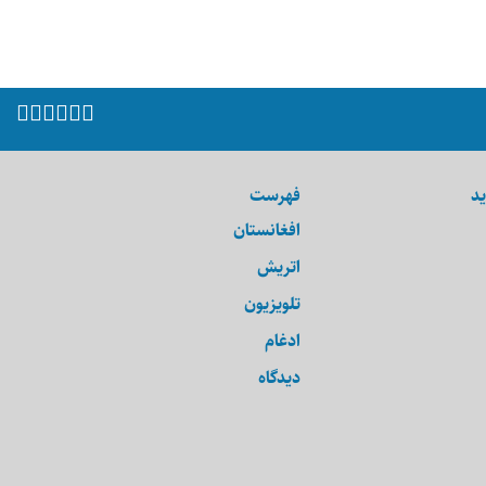
ید
فهرست
افغانستان
اتریش
تلویزیون
ادغام
دیدگاه