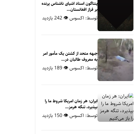
پنتاگون اسناد اشیای ناشناس پرنده
بر فراز افغانستان...
توسط:
اکسوس
👁 242 بازدید
جبهه متحد از کشتن یک مأمور امر
به معروف طالبان در...
توسط:
اکسوس
👁 189 بازدید
ایران: هر زمان امریکا شروط ما را
بپذیرد، تنگه هرمز...
توسط:
اکسوس
👁 150 بازدید