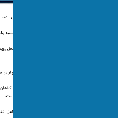
به گفته‌ی مقام‌های پولیس، زن جوان‌تر با مقتول، اعض
پولیس گفته است حدود ساعت ۴:۳۰ صبح یک‌شنبه یک تماس اضطراری در مورد این حادثه خشونت‌آمیز دریافت کرد.
ساله زخمی شده‌اند.
اما اقدامات عاجل برای زن بزرگ‌تر نتیجه نداد و او در
بازرسان امنیتی در نزدیکی محل رویداد در میان گیاهان ی
دو زن حمله کرده و سپس هنگام فرار انداخته است.
پولیس گفته است که مهاجم یک مرد ۴۵ ساله اهل افغانستان است.