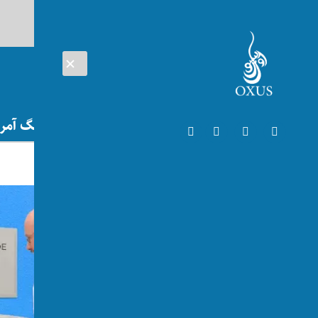
AUG 09, 2026
افغانستان
اتریش
تلویزیون
جنگ آمریک