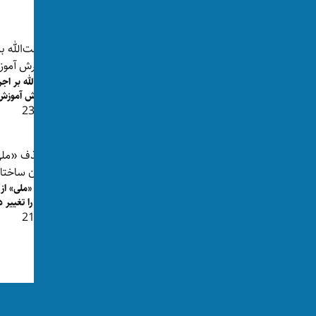
پست‌های مرتبط
هبت‌الله بر اجر
گسترش آموزش‌ه
طالبان استفاده از موبایل هوشمند در
👁 237
ادارات هرات و بادغیس را م...
👁 307
رهبر طالبان مخالفان بیعت با امیر را
حذف «ملی» از ن
«اهل جاهلیت» خواند
اداری را تغییر د
👁 215
👁 281
ما را در رسانه‌های اجتماعی دنبال کنید