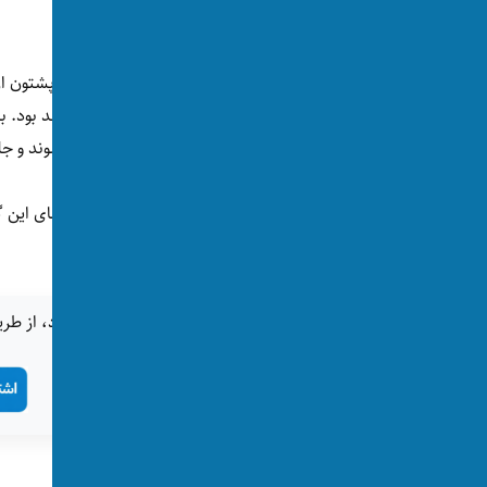
آزار نبیند.»
آخوندزاده بدون اشاره به حذف زنان و اقوام غیرپشتون 
«امتیاز بر اساس تقوا، اهلیت و امانتداری خواهد بود. ب
نزد کسی این مرض باشد، همه به وی متوجه شوند و جل
رهبر طالبان در پایان پیام عیدی‌اش از همه اعضای این گ
کنید.»
اگر این خبر برای شما جالب بود، از طری
تگ‌ها:
رهبر طالبان