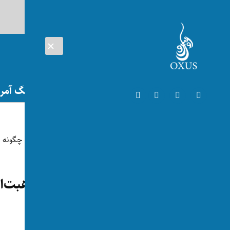
AUG 08, 2026
افغانستان
اتریش
تلویزیون
جنگ آمریک
افغانستان
پیام عیدی رهبر طالبان؛ ملا هبت‌ال
توسط:
اکسوس
📅 2024-04-06
👁 90 بازدید