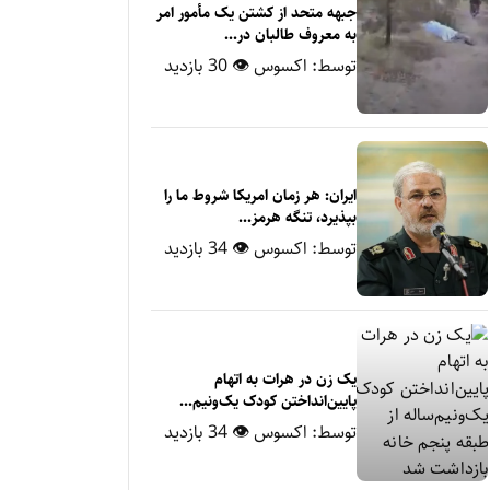
جبهه متحد از کشتن یک مأمور امر
به معروف طالبان در...
توسط:
اکسوس
👁 30 بازدید
ایران: هر زمان امریکا شروط ما را
بپذیرد، تنگه هرمز...
توسط:
اکسوس
👁 34 بازدید
یک زن در هرات به اتهام
پایین‌انداختن کودک یک‌ونیم‌...
توسط:
اکسوس
👁 34 بازدید