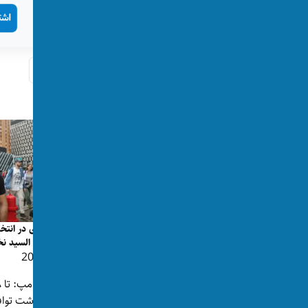
تگ‌ها:
امریکا
آزار جنسی
کودکان
پست‌های مرتبط
اسلام‌هراسی در امریکا؛ مردی در ارتباط با
پیروزی در انتخا
آتش‌زدن یک مسجد به‌...
عبدل السید نخ
👁 209
👁 204