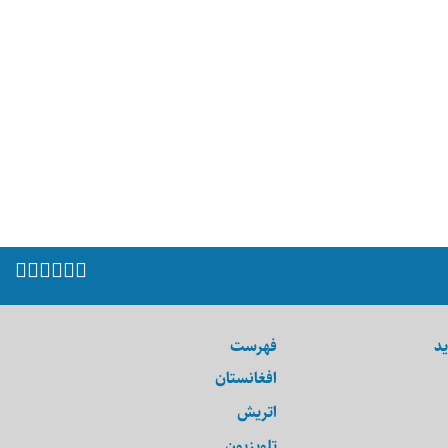
ید
فهرست
افغانستان
اتریش
تلویزیون