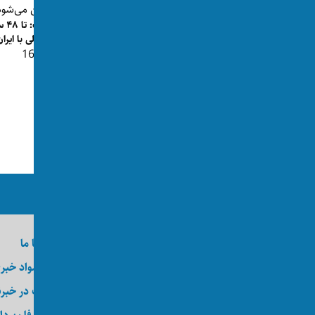
ترا
احتمالی با ایرا
👁 169
مسیر جدید کشتیرانی در تنگه هرمز؛ آیا
توافق ایران و عمان به ت...
👁 201
ما را در رسانه‌های اجتماعی دنبال کنید
درباره اکسوس
تماس با ما
وظایف
ارسال مواد خبر
کارآموزی
عضویت در خبرن