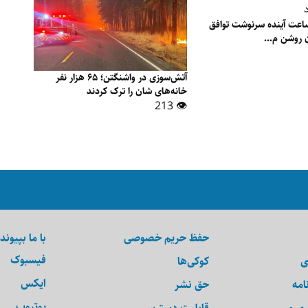
مپ: تا ۴۸ ساعت آینده سرنوشت توافق
ن روشن م...
آتش‌سوزی در واشنگتن؛ ۶۵ هزار نفر
خانه‌های شان را ترک کردند
👁 213
حفظ حریم خصوصی
با ما بپیوند
فیسبوک
ی
کوکی‌ها
ایکس
امه
حق نشر
یوتیوب