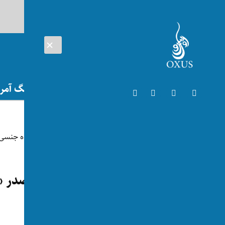
AUG 08, 2026
افغانستان
اتریش
تلویزیون
جنگ آمریک
شگفت‌انگیز
دانشگاه ادینبورو: امریکا در صدر
قرار دارد
توسط:
اکسوس
📅 2024-05-28
👁 69 بازدید