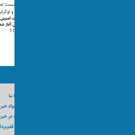
نشست امنیتی مو
اوکراین آغاز شد
گسترش حملات روسیه بر اوکراین؛ تلفات
👁 115
غیرنظامیان ۲۶ درصد افزای...
👁 115
ما را در رسانه‌های اجتماعی دنبال کنید
درباره اکسوس
تماس با ما
وظایف
ارسال مواد خبر
کارآموزی
عضویت در خبرن
کارگاه
خدمات فلم‌بردا
عکاسی