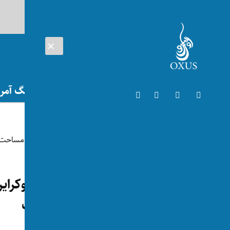
AUG 08, 2026
افغانستان
اتریش
تلویزیون
جنگ آمریک
جهان
۱۰۰۰ روزگی تهاجم روسیه به اوک
اوکراین ماین فرش شده است
توسط:
اکسوس
📅 2024-11-19
👁 71 بازدید