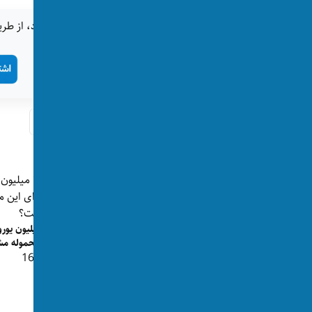
اگر این خبر برای شما جالب بود، از طری
تگ‌ها:
اوکراین
جنگ روسیه و اوکراین
پست‌های مرتبط
۷۰ میلیون ی
این محموله‌ 
👁 166
ترامپ خطاب به اروپا: اگر در جنگ ایران
به کمک ما نیایید اوکرا...
👁 138