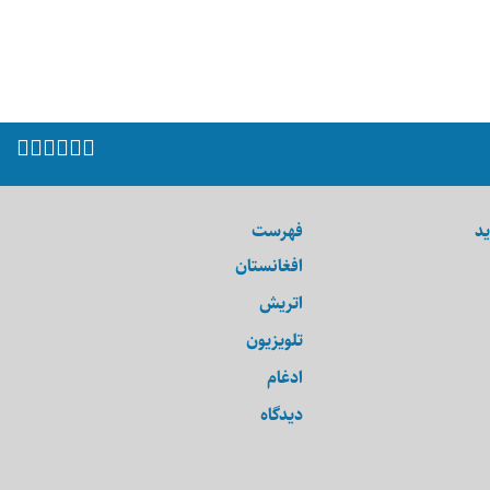
ید
فهرست
افغانستان
اتریش
تلویزیون
ادغام
دیدگاه