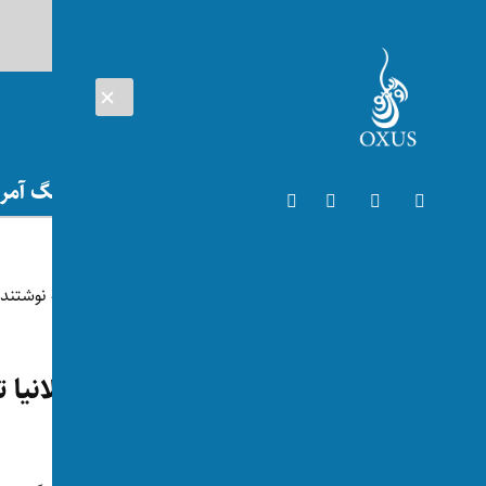
AUG 08, 2026
افغانستان
اتریش
تلویزیون
جنگ آمریک
افغانستان
زنان معترض افغانستان به ملانیا ت
توسط:
اکسوس
📅 2025-01-29
👁 65 بازدید