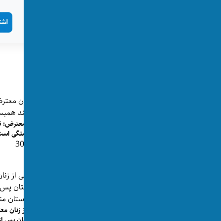
تگ‌ها:
ملانیا ترامپ
زنان معترض
پست‌های مرتبط
زنان معترض: تا
همبستگی است
سازمان ملل: طالبان ۲۱ زن و دختر را
👁 304
مورد تجاوز جنسی، تجاوز گر...
👁 201
برادر یک زن معترض در کابل ناپدید شده
است
یکی از زنان مع
👁 104
پاکستان پس از 