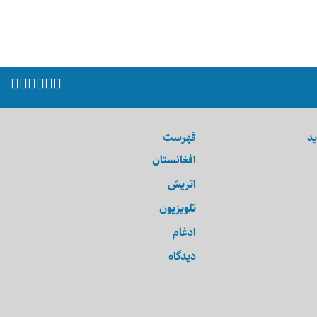
ید
فهرست
افغانستان
اتریش
تلویزیون
ادغام
دیدگاه