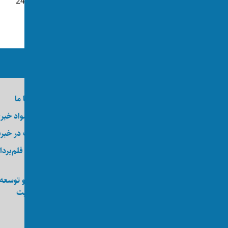
👁 248
👁 387
ما را در رسانه‌های اجتماعی دنبال کنید
درباره اکسوس
تماس با ما
وظایف
ارسال مواد خبر
کارآموزی
عضویت در خبرن
کارگاه
خدمات فلم‌بردا
عکاسی
انجمن اکسوس
طراحی و توسعه
ویب‌سایت