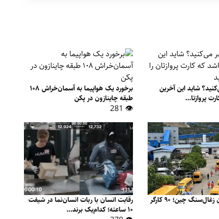
کنید؟ شاید این آخرین
‫برخورد یک هواپیما به آسمان‌خراش ۱۰۸
رت پروازتا...
طبقه چاینازون در پکن
👁 281
انفجار در معدن زغال‌سنگ چین؛ ۹۰ کارگر
رقابت انسان با ربات انسان‌نما در شیفت
۱۰ ساعته؛ کدام‌یک برند...