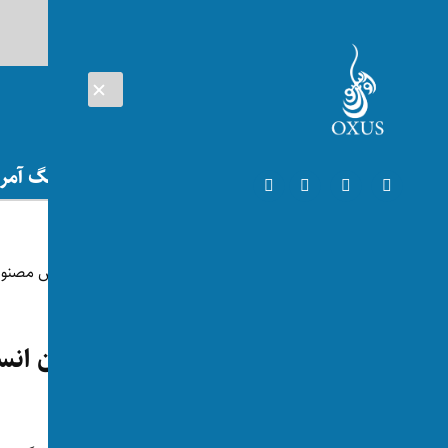
AUG 08, 2026
افغانستان
اتریش
تلویزیون
جنگ آمریک
شگفت‌انگیز
ترجمه صدای حیوانات به زبان ان
توسط:
اکسوس
📅 2025-05-11
👁 167 بازدید