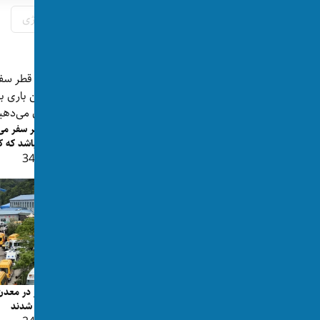
تگ‌ها:
چین
هوش مصنوعی
تکنولوژی
پست‌های مرتبط
نخستین عمل بای‌پس قلب با ربات جراح
در اتریش بالا انجام شد
به قطر سفر می‌
👁 165
باری باشد که کا
👁 342
«هرکسی که از امارت معاش می‌گیرد دیگر
اجازه‌ استفاده از تلفن...
کشته شدند