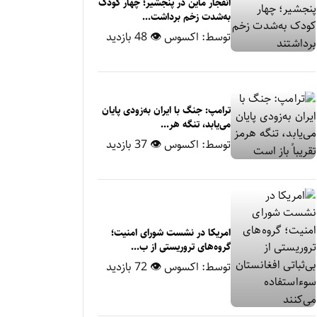
انفجار ماین در پنجشیر؛ چهار کودک
به‌شدت زخم برداشت...
توسط:
اکسوس
👁 48 بازدید
ترامپ: جنگ با ایران به‌زودی پایان
می‌یابد، تنگه هر...
توسط:
اکسوس
👁 37 بازدید
امریکا در نشست شورای امنیت؛
گروه‌های تروریستی از ب...
توسط:
اکسوس
👁 72 بازدید