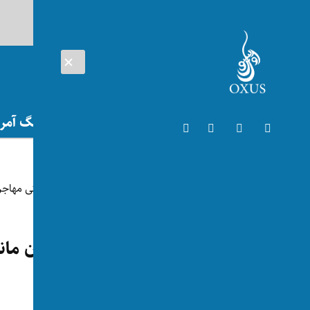
AUG 07, 2026
افغانستان
اتریش
تلویزیون
جنگ آمریک
اتریش
افراط‌گرایی و نگرش بد به زنان م
شهروندان اتریش می‌شود
توسط:
اکسوس
📅 2025-12-18
👁 154 بازدید