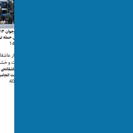
یک مرد افغانستانی به اتهام تجاوز به دو
ی
دختر در اتریش بازداشت...
طراحی حمله ترو
👁 142
👁 268
قرار عاشقانه‌ی
خشونت انجامی
👁 407
دو مرد سوری در اتریش به اتهام تجاوز بر
یک دختر ۱۶ ساله محاکم...
👁 145