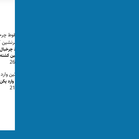
تگ‌ها:
چین
سانحه هوایی
پست‌های مرتبط
سقوط هواپیما در فرانسه ۱۱ کشته به جا
گذاشت
سرنشین کشته 
👁 264
👁 238
پوتین وارد پکن
👁 218
پوتین در پکن؛ اختلاف روابط چین با
روسیه و امریکا آشکار شد
👁 747
ما را در رسانه‌های اجتماعی دنبال کنید