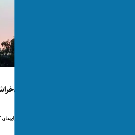
شگفت‌انگیز
‫برخورد یک هواپیما به آسمان‌خراش ۱۰۸ طبقه چاینازون در 
توسط:
اکسوس
📅 2026-06-27
👁 280 بازدید
پایتخت چین، برخورد کرده است.