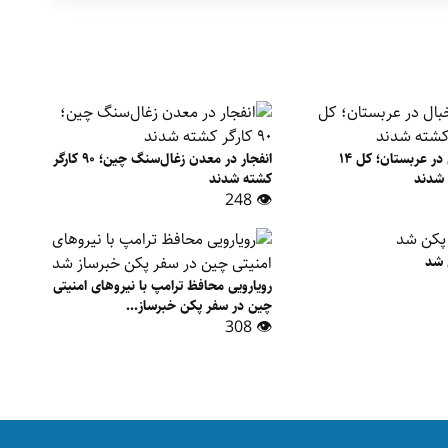
سقوط چرخبال در عربستان؛ کل ۱۴
انفجار در معدن زغال‌سنگ چین؛ ۹۰ کارگر
شدند
کشته شدند
👁 248
 شد
رویارویی محافظ ترامپ با نیروهای امنیتی
چین در سفر پکن خبرساز...
👁 308