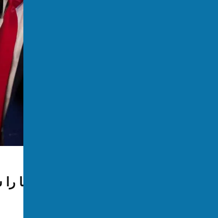
جنگ آمریکا و اسرائیل با ایران
ترامپ: ایران یک چرخبال ما را 
توسط:
اکسوس
📅 2026-06-09
👁 246 بازدید