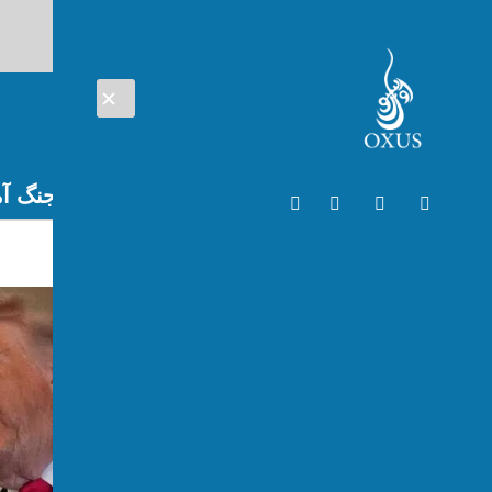
AUG 08, 2026
افغانستان
اتریش
تلویزیون
جنگ آم