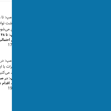
پست‌های مرتبط
ت
توافق احتمالی
افشای کمبود موشک؛ ترامپ این
👁 170
گزارش‌ها را تکذیب کرد و افشاکنند...
👁 212
ترامپ: حمله بر ایران را لغو کردم
👁 178
ترامپ: در ص
ایران، اقدام 
👁 196