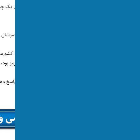
دونالد ترامپ، رییس‌جمهور امریکا می‌گوید ایران یک چر
هرمز بود، سرنگون کرده است.
ترامپ سه‌شنبه، ۱۹ جوزا با نشر
پیامی
در تروث سوشال هش
ترامپ نوشته است: «تازه نیروهای نظامی بزرگ کشورما
آپاچی ما را که در حال گشت‌زنی بر فراز تنگه هرمز بو
او افزوده که «امریکا ناگزیر است به این حمله پاسخ ده