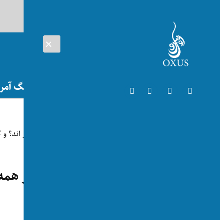
AUG 06, 2026
افغانستان
اتریش
تلویزیون
جنگ آمریک
شگفت‌انگیز
کدام جوامع در جهان بیش از همه م
متنفرند؟
توسط:
اکسوس
📅 2024-04-25
👁 83 بازدید