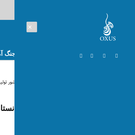
AUG 06, 2026
افغانستان
اتریش
تلویزیون
جنگ آم
افغانستان
۶۰ درصد آرد مورد نیاز افغانستان در داخل کشور تولید می‌شود
توسط:
اکسوس
📅 2025-08-18
👁 104 بازدید