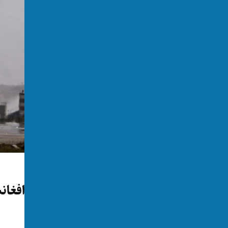
افغانستان
اتریش یک مهاجر دیگر را به افغان
توسط:
اکسوس
📅 2026-01-25
👁 164 بازدید