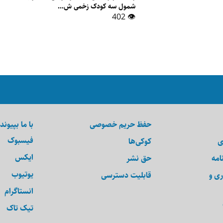
شمول سه کودک زخمی ش...
👁 402
حفظ حریم خصوصی
با ما بپیوند
فیسبوک
ی
کوکی‌ها
ایکس
امه
حق نشر
یوتیوب
ری و
قابلیت دسترسی
انستاگرام
تیک تاک