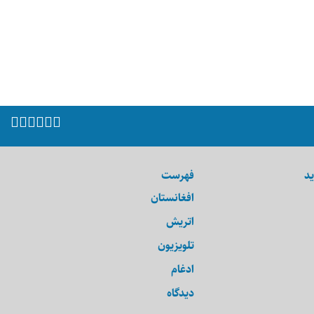
ید
فهرست
افغانستان
اتریش
تلویزیون
ادغام
دیدگاه