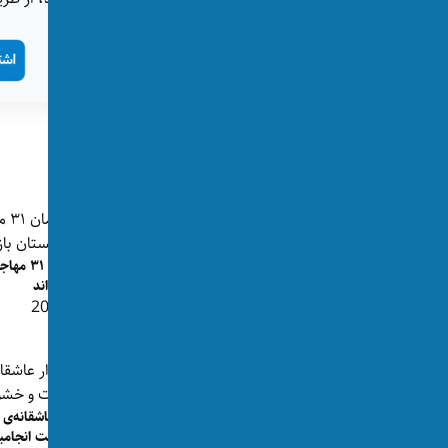
تگ‌ها:
اخراج مهاجران
اتریش
پست‌های مرتبط
یک مرد افغانستانی به اتهام تجاوز به دو
آلمان ۱
دختر در اتریش بازداشت...
بازگرداند
👁 209
👁 348
قرار عاشقانه‌ی
خشونت انجامی