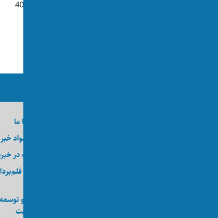
👁 408
نشریه آلمانی: آلمان پس از شراکت با
تروریست‌ها اخراج‌ مهاجران...
👁 205
ما را در رسانه‌های اجتماعی دنبال کنید
درباره اکسوس
تماس با ما
وظایف
ارسال مواد خبر
کارآموزی
عضویت در خبرن
کارگاه
خدمات فلم‌بردا
عکاسی
انجمن اکسوس
طراحی و توسعه
ویب‌سایت