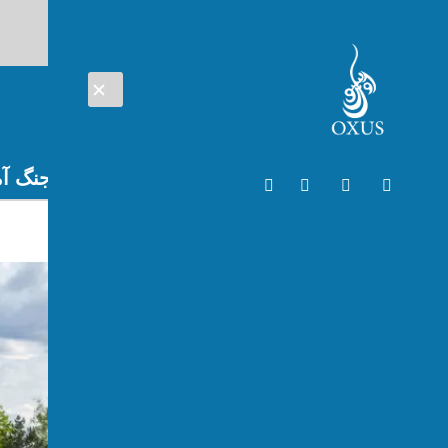
AUG 06, 2026
افغانستان
اتریش
تلویزیون
جنگ آم