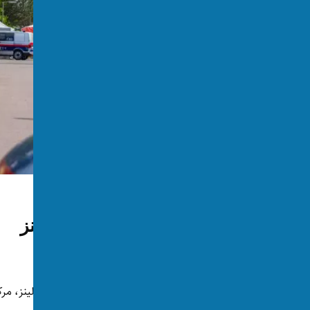
اتریش
جزئیات تازه از تیراندازی لینز
توسط:
اکسوس
📅 2026-05-09
👁 710 بازدید
دو روز پس از فاجعه‌ی مرگبار خانوادگی در شهر لینز، مر