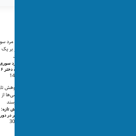
اتریش
تگ‌ها:
پست‌های مرتبط
یک مرد افغانستانی به اتهام تجاوز به
دو دختر در اتریش بازداشت...
دو مرد سوری د
👁 13
بر یک دختر ۱۶ ساله محاکم...
👁 141
راندن موتر داخل کافه در اتریش؛ ۱۱
پژوهش تازه: 
نفر به شمول سه کودک زخمی ش...
از فقر در دور
👁 308
👁 399