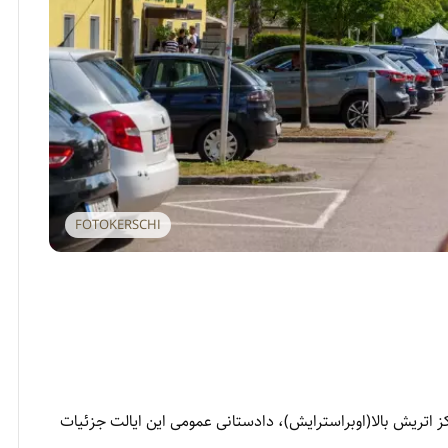
FOTOKERSCHI
کز اتریش بالا(اوبراسترایش)، دادستانی عمومی این ایالت جزئيات