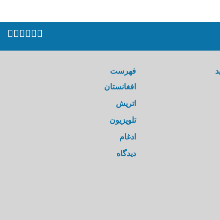
د
فهرست
افغانستان
اتریش
تلویزیون
ادغام
دیدگاه