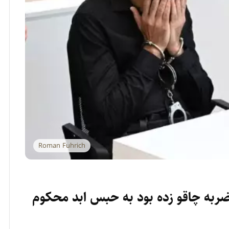
Roman Fuhrich
د افغانستانی که دخترش را ۱۳ ضربه چاقو زده بود به حبس ابد محکوم