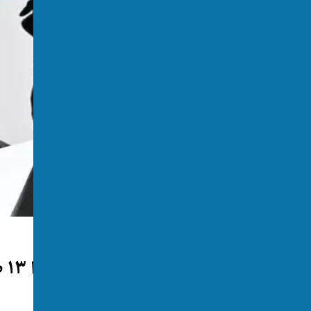
اتریش
مر
شد