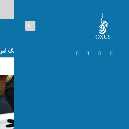
AUG 08, 2026
افغانستان
اتریش
تلویزیون
جنگ آمریک