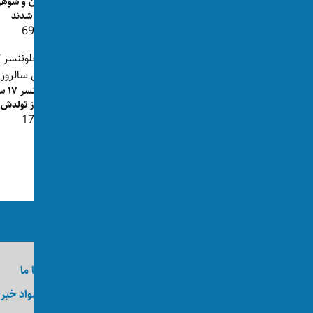
طالبان: زنی در قندهار شوهرش را با
یک زن و شوهر 
ضربات چاقو کشت
بریده شدند
👁 696
👁 293
انف
سالروز تولدش
مرد افغانستانی در اتریش خواست
👁 175
دخترش را بکشد چون عاشق یک نامس...
👁 846
ما را در رسانه‌های اجتماعی دنبال کنید
درباره اکسوس
تماس با ما
وظایف
ارسال مواد خبر