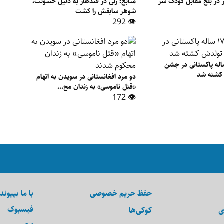
در بلخ مقابل کودک سر
منابع: زنی در قندهار به دلیل خشونت،
شوهر سابقش را کشت
👁 292
لوئنسر ۱۷ ساله پاکستانی در جشن
 کشته شد
دو مرد افغانستانی در سویدن به اتهام
«قتل ناموسی» به زندان مح...
👁 172
حفظ حریم خصوصی
با ما بپیوند
فیسبوک
ی
کوکی‌ها