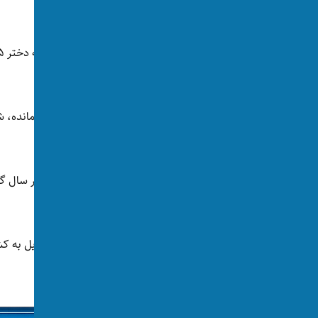
توسط:
اکسوس
📅 2026-05-19
👁 931 بازدید
شده است.
محلی وین، پایتخت اتریش حاضر شدند.
ضربه چاقو زده است.
قاضی پرونده گفت: «هیچ جرمی شنیع‌تر از تمایل به 