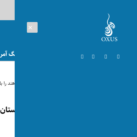
AUG 09, 2026
افغانستان
اتریش
تلویزیون
جنگ آمریک
افغانستان
گروه طالبان کنسولگری افغانستان د
توسط:
اکسوس
📅 2024-11-12
👁 67 بازدید