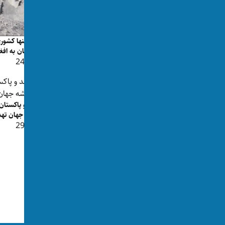
وزیر آموزش هند در پی هفته‌ها اعتراضات
هند تنها کشو
دانشجویی استعفا کرد
پاکستان به افغ
👁 244
👁 174
هند و پاکستان 
نقشه جهان تهد
👁 297
شهروند افغانستان در پرونده قاچاق
فرامرزی در هند بازداشت شد
👁 183