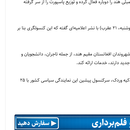
ئی هند را دوباره فعال کرده و توزیع پاسپورت را از سر گرفته
حافظ ضیا احمد، سخنگوی وزارت خارجه طالبان امروز(دوشنبه، ۲۱ عقرب) با نشر اعلامیه‌ای گفته که این کنسولگری بنا بر
روندان افغانستان مقیم هند، از جمله تاجران، دانشجویان و
جدید دارند، خدمات ارائه کند.
فعالیت کنسولگری افغانستان در بمبئی پس از توقیف ذکیه وردک، سرکنسول پیشین این نمایندگی سیاسی کشور با ۲۵