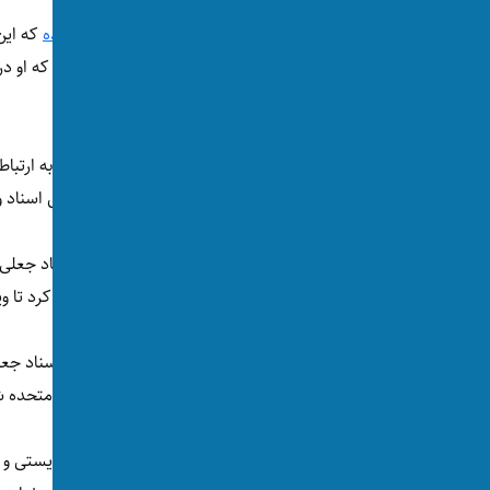
دیلی میل به نقل از دادستان پرونده
گزارش داده‌
که این
حقانی ارتباط داشته است.
در همین حال، وزارت عدلیه امریکا بدون اشاره به ارتباط
فرزند تاج‌علی خان بارها تلاش کرد از طریق جعل اسناد و
از جمله، او در سال
جعلی استخدام در یک شرکت امریکایی را ارائه کرد تا وی
وزارت عدلیه امریکا می‌گوید پس از ارائه مکرر اسناد جعل
مسوولان «عمدا برایش اجازه دادند وارد ایالات متحده ش
اکنون به غیر از اتهام‌های برنام