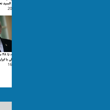
آتش‌زدن یک مسجد به‌...
عبدل السید نخ
👁 204
👁 132
مسیر جدید کشتیرانی در تنگه هرمز؛ آیا
توافق ایران و عمان به ت...
👁 199
ترا
احتمالی با ایرا
👁 167
ما را در رسانه‌های اجتماعی دنبال کنید