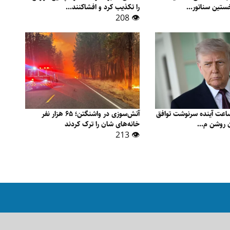
ستین سناتور...
را تکذیب کرد و افشاکنند...
👁 208
مپ: تا ۴۸ ساعت آینده سرنوشت توافق
آتش‌سوزی در واشنگتن؛ ۶۵ هزار نفر
ن روشن م...
خانه‌های شان را ترک کردند
👁 213