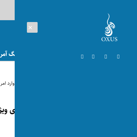
AUG 07, 2026
افغانستان
اتریش
تلویزیون
جنگ آمریک
افغانستان
یک عضو شبکه حقانی با ویزای ویژ
توسط:
اکسوس
📅 2025-05-31
👁 123 بازدید