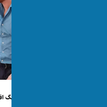
جهان
هری و مگان فیلمی درباره جنگ افغ
توسط:
اکسوس
📅 2026-05-15
👁 309 بازدید