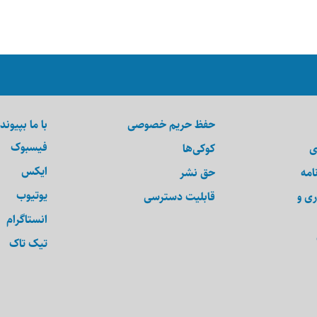
حفظ حریم خصوصی
با ما بپیوند
فیسبوک
ی
کوکی‌ها
ایکس
امه
حق نشر
یوتیوب
ری و
قابلیت دسترسی
انستاگرام
تیک تاک