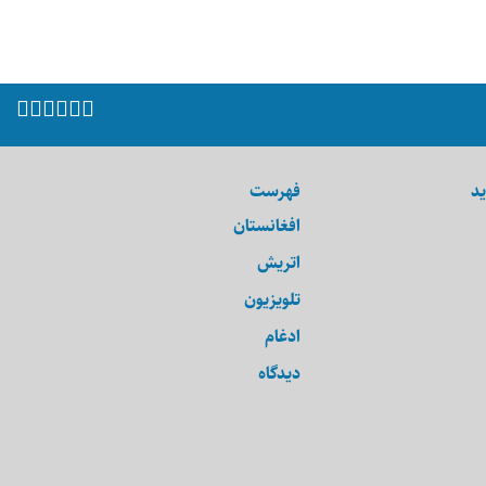
ید
فهرست
افغانستان
اتریش
تلویزیون
ادغام
دیدگاه