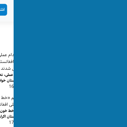
تگ‌ها:
سینما
پست‌های مرتبط
«مردان خوب وجود ندارند»؛ فیلم شهربانو
اقدام عملی، نه
سادات در یک روز سه جای...
افغانستان خواس
👁 162
👁 299
«آهنگ سیما» در جشنواره‌ی جهانی فلم
فلم «خط خون» 
توکیو اکران شد
افغانستان اکرا
👁 173
👁 115