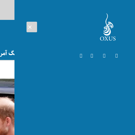
AUG 06, 2026
افغانستان
اتریش
تلویزیون
جنگ آمریک