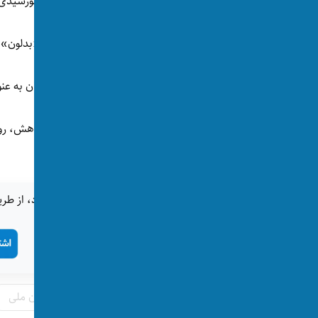
او تا قبل از سقوط نظام جمهوری در اسد ۱۴۰۰ خورشیدی، آمر رادیو و تلویزیون ملی(دولتی) ولایت کنر بود.
سالارزی همچنین یک رادیوی خصوصی به نام «بدلون» در 
او پس از سقوط نظام و روی کار آمدن گروه طالبان به عنوا
مرکز خبرنگاران گفته است پیکر او فردا در زادگاهش، ر
شود.
اگر این خبر برای شما جالب بود، از طری
تگ‌ها:
خبرنگاران
کنر
رادیو تلویزیون ملی