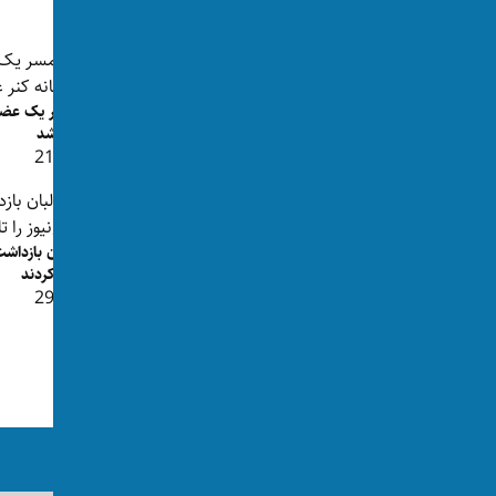
پست‌های مرتبط
یک خبرنگار بعد یک سال از بند طالبان
همسر یک عضو ط
رها شد
غرق شد
👁 218
👁 179
طالبان بازداشت 
تایید کردند
سی‌پی‌جی خواستار آزادی خبرنگاران
👁 294
بازداشت‌شده از سوی طالبان ش...
👁 298
ما را در رسانه‌های اجتماعی دنبال کنید