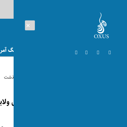
AUG 06, 2026
افغانستان
اتریش
تلویزیون
جنگ آمریک
افغانستان
آمر پیشین رادیو تلویزیون ملی ول
توسط:
اکسوس
📅 2024-07-13
👁 89 بازدید